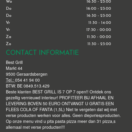
Wo
16:30 - 23:00
Do
16:00 - 23:00
Do
16:30 - 23:00
Vr
11:30 - 14:00
Vr
17:30 - 00:00
Za
11:30 - 00:00
Zo
11:30 - 23:00
CONTACT INFORMATIE
Best Grill
Markt 44
9500 Geraardsbergen
Tel.:
054 41 94 00
BTW:
BE 0849.513.429
Beste klanten BEST GRILL IS 7 OP 7 open!! Ontdek ons
gezellig vernieuwd interieur! PROFITEER BIJ AFHAAL EN
LEVERING BOVEN 50 EURO ONTVANGT U GRATIS EEN
FLEES COLA OF FANTA (1,5L) Niet te vergeten dat wij met
verse producten werken voor alles. Geen diepvriesproducten.
Op onze menu vind u pita pasta pizza meer dan 31 pizza,s
allemaal met verse producten!!!